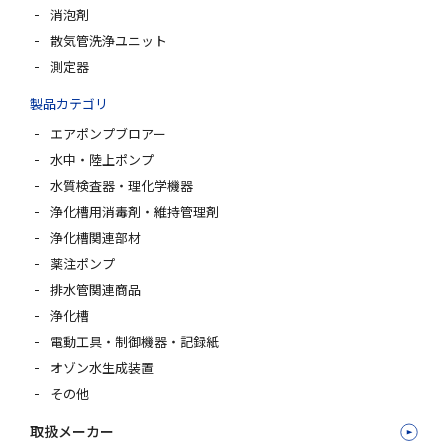
消泡剤
散気管洗浄ユニット
測定器
製品カテゴリ
エアポンプブロアー
水中・陸上ポンプ
水質検査器・理化学機器
浄化槽用消毒剤・維持管理剤
浄化槽関連部材
薬注ポンプ
排水管関連商品
浄化槽
電動工具・制御機器・記録紙
オゾン水生成装置
その他
取扱メーカー