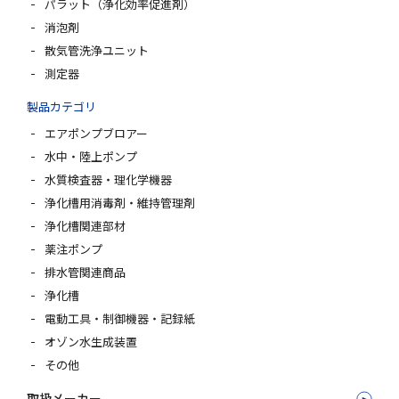
パラット（浄化効率促進剤）
消泡剤
散気管洗浄ユニット
測定器
製品カテゴリ
エアポンプブロアー
水中・陸上ポンプ
水質検査器・理化学機器
浄化槽用消毒剤・維持管理剤
浄化槽関連部材
薬注ポンプ
排水管関連商品
浄化槽
電動工具・制御機器・記録紙
オゾン水生成装置
その他
取扱メーカー