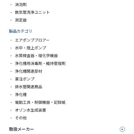
消泡剤
散気管洗浄ユニット
測定器
製品カテゴリ
エアポンプブロアー
水中・陸上ポンプ
水質検査器・理化学機器
浄化槽用消毒剤・維持管理剤
浄化槽関連部材
薬注ポンプ
排水管関連商品
浄化槽
電動工具・制御機器・記録紙
オゾン水生成装置
その他
取扱メーカー