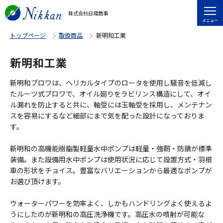
株式会社日環商事
メニュー
トップページ
取扱商品
新明和工業
新明和工業
新明和ブロワは、ヘリカルタイプのロータを使用し騒音を低減し
たルーツ式ブロワで、オイル廻りをラビリンス構造にして、オイ
ル漏れを防止すると共に、軸受には玉軸受を採用し、メンテナン
スを容易にするなど細部にまで気を配った設計になっておりま
す。
新明和の高機能樹脂製軽量水中ポンプは軽量・強靭・防錆が標準
装備。また設備用水中ポンプは使用状況に応じて設置方式・羽根
車の形状をチョイス。豊富なバリエーションから最適なポンプが
お選び頂けます。
ウォーターパワーを効率よく、しかもハンドリングよく使えるよ
うにしたのが新明和の高圧洗浄機です。高圧水の噴射が可能な